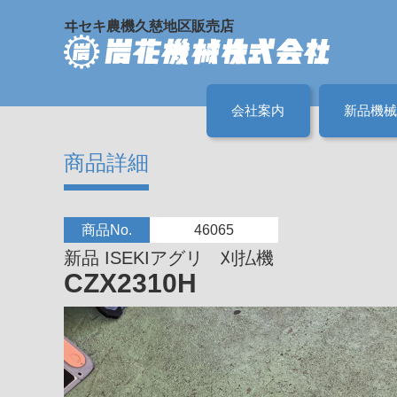
ヰセキ農機久慈地区販売店
会社案内
新品機械
商品詳細
商品No.
46065
新品 ISEKIアグリ 刈払機
CZX2310H