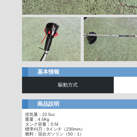
基本情報
駆動方式
商品説明
排気量：22.5cc
重量：4.5Kg
タンク容量：0.5ℓ
標準刈刃：9インチ（230mm）
燃料：混合ガソリン（50：1）