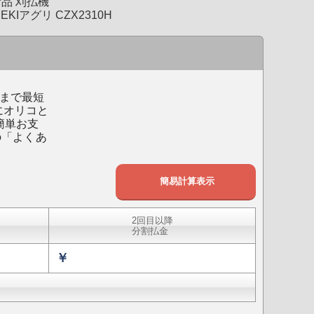
品 刈払機
SEKIアグリ CZX2310H
まで最短
にオリコと
簡単お支
の「よくあ
2回目以降
分割払金
￥