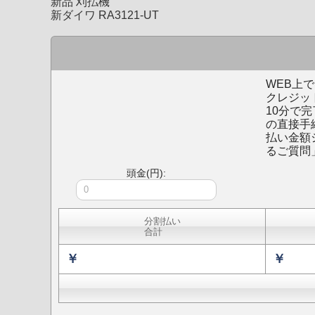
新品 刈払機
新ダイワ RA3121-UT
WEB上で
クレジッ
10分で
の直接手
払い金額
るご質問
頭金(円):
分割払い
合計
￥
￥