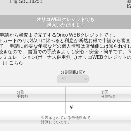
新
工進 SBC1825B
I
オリコWEBクレジットでも
購入いただけます
申請から審査まで完了するOrico WEBクレジットです。
トカードのリボ払いに比べると利息が断然お得で申請から審査
完了。 申請に必要な年収などの個人情報は店舗側には知られず
続きなので、 書面での手続きよりも安心・安全・簡単です。 
シミュレーション(ボーナス併用無し) オリコWEBクレジット
」は
こちら
分割回数(回):
分割
初回
手数料
分割払金
￥
※表示されている最低料金で
計算しています。