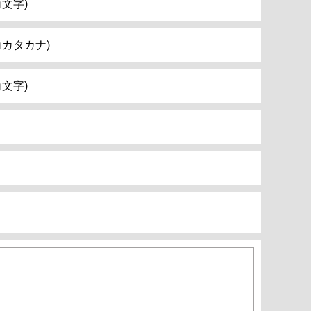
角文字)
角カタカナ)
角文字)